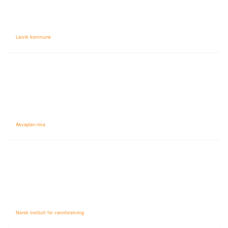
Larvik kommune
Akvaplan-niva
Norsk institutt for vannforskning