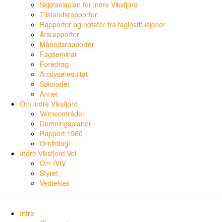
Skjøtselsplan for indre Viksfjord
Tilstandsrapporter
Rapporter og notater fra faginstitusjoner
Årsrapporter
Månedsrapporter
Fagseminar
Foredrag
Analyseresultat
Søknader
Annet
Om indre Viksfjord
Verneområder
Demningsplaner
Rapport 1960
Ornitologi
Indre Viksfjord Vel
Om IVIV
Styret
Vedtekter
Intra