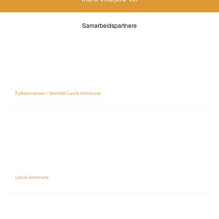
Samarbeidspartnere
Fylkesmannen i Vestfold Larvik kommune
Larvik kommune