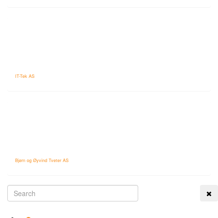
IT-Tek AS
Bjørn og Øyvind Tveter AS
Tog