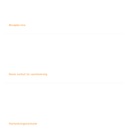
Akvaplan-niva
Norsk institutt for vannforskning
Havforskningsinstituttet