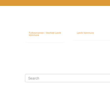
Fylkesmannen i Vestfold Larvik
Larvik kommune
kommune