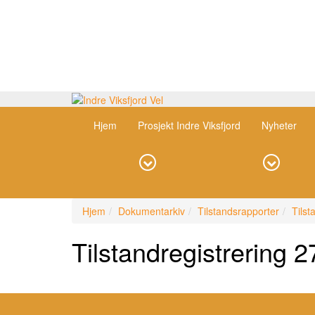
Hjem
Prosjekt Indre Viksfjord
Nyheter
Hjem
Dokumentarkiv
Tilstandsrapporter
Tils
Tilstandregistrering 2