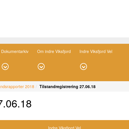
Dokumentarkiv
Om indre Viksfjord
Indre Viksfjord Vel
tandsrapporter 2018
Tilstandregistrering 27.06.18
7.06.18
Indre Viksfjord Vel