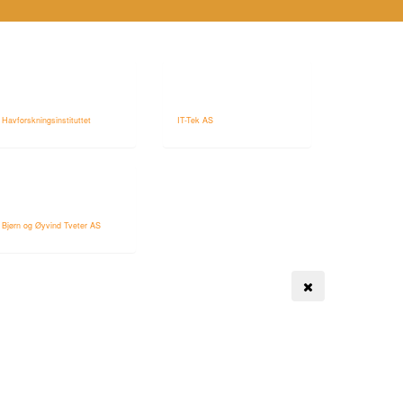
Havforskningsinstituttet
IT-Tek AS
Bjørn og Øyvind Tveter AS
Toggle navigation