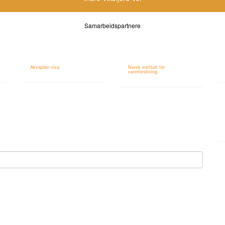
Samarbeidspartnere
Akvaplan-niva
Norsk institutt for
vannforskning