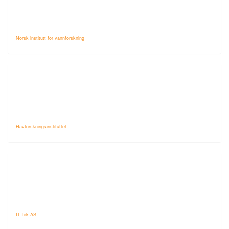
Norsk institutt for vannforskning
Havforskningsinstituttet
IT-Tek AS