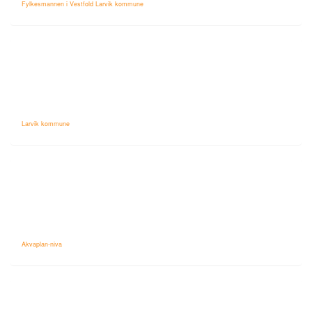
Fylkesmannen i Vestfold Larvik kommune
Larvik kommune
Akvaplan-niva