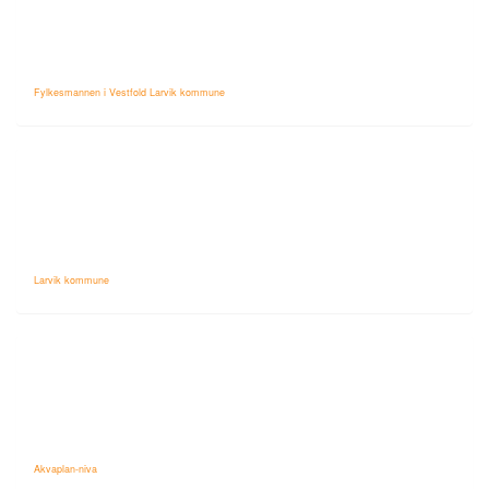
Fylkesmannen i Vestfold Larvik kommune
Larvik kommune
Akvaplan-niva