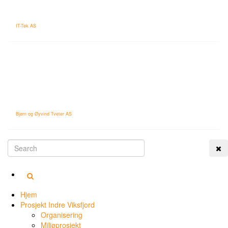
IT-Tek AS
Bjørn og Øyvind Tveter AS
Tog
Hjem
Prosjekt Indre Viksfjord
Organisering
Miljøprosjekt