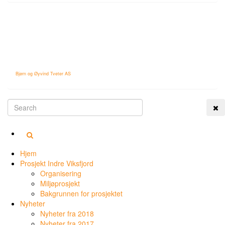
Bjørn og Øyvind Tveter AS
Tog
Hjem
Prosjekt Indre Viksfjord
Organisering
Miljøprosjekt
Bakgrunnen for prosjektet
Nyheter
Nyheter fra 2018
Nyheter fra 2017