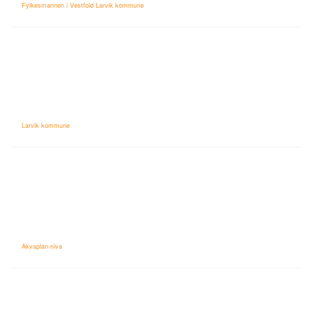
Fylkesmannen i Vestfold Larvik kommune
Larvik kommune
Akvaplan-niva