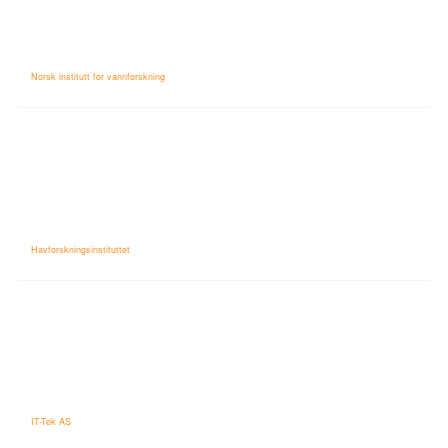
Norsk institutt for vannforskning
Havforskningsinstituttet
IT-Tek AS